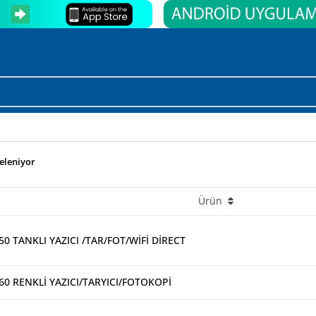
teleniyor
Ürün
0 TANKLI YAZICI /TAR/FOT/WİFİ DİRECT
ON L3260 RENKLİ YAZICI/TARYICI/FOTOKOPİ