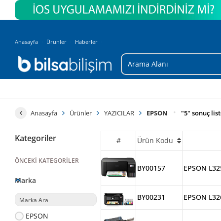
Anasayfa
Ürünler
Haberler
Anasayfa
Ürünler
YAZICILAR
EPSON
"5" sonuç lis
Kategoriler
#
Ürün Kodu
ÖNCEKI KATEGORILER
BY00157
EPSON L325
Marka
BY00231
EPS
EPSON