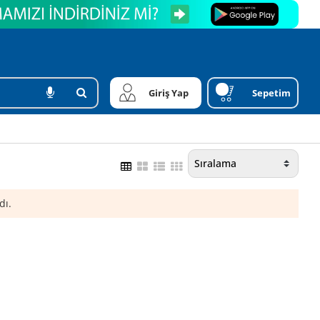
Giriş Yap
Sepetim
dı.