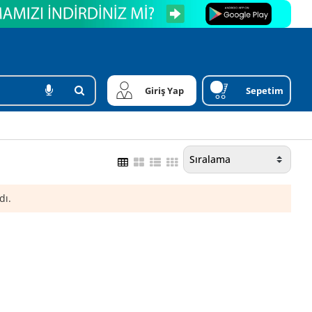
Giriş Yap
Sepetim
dı.