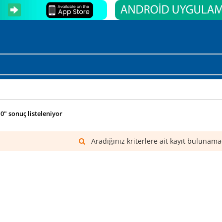
"0" sonuç listeleniyor
Aradığınız kriterlere ait kayıt bulunama