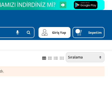
Giriş Yap
Sepetim
dı.