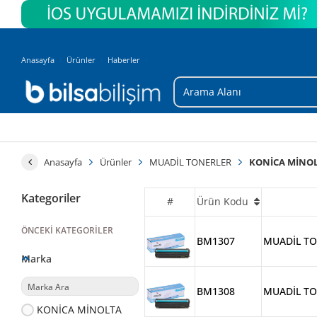
Anasayfa
Ürünler
Haberler
Anasayfa
Ürünler
MUADİL TONERLER
KONİCA MİNO
Kategoriler
#
Ürün Kodu
ÖNCEKI KATEGORILER
BM1307
MUADİL TO
Marka
BM1308
MUADİL TO
KONİCA MİNOLTA