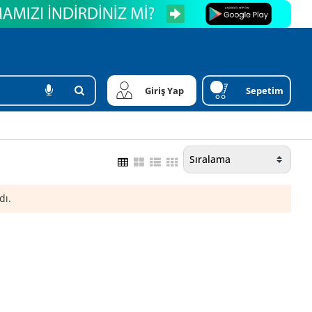
Giriş Yap
Sepetim
dı.