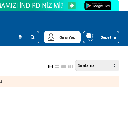
Giriş Yap
Sepetim
dı.