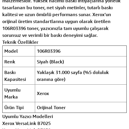
malzemesidir. Yüksek hacimli baskı ihtiyaçlarına yönelik
tasarlanan bu toner, net siyah metinler, tutarlı baskı
kalitesi ve uzun ömürlü performans sunar. Xerox’un
orijinal üretim standartlarına uygun olarak üretilen
106R03396 toner, yazıcınızla tam uyumlu çalışarak
sorunsuz ve verimli bir baskı deneyimi sağlar.
Teknik Özellikler
Model
106R03396
Renk
Siyah (Black)
Baskı
Yaklaşık 31.000 sayfa (%5 doluluk
Kapasitesi
oranına göre)
Uyumlu
Xerox
Marka
Ürün Tipi
Orijinal Toner
Uyumlu Yazıcı Modelleri
Xerox VersaLink B7025