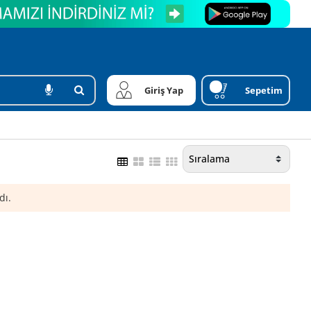
Giriş Yap
Sepetim
dı.